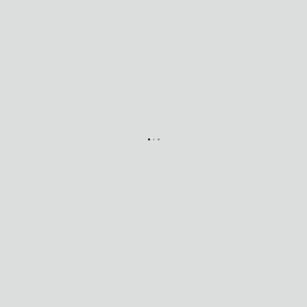
.
.
.